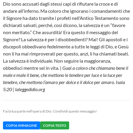
Dio sono accusati dagli stessi capi di rifiutare la croce e di
andare all’inferno. Ma coloro che ignorano i comandamenti che
il Signore ha dato tramite i profeti nell’Antico Testamento sono
dichiarati salvati, perché, così dicono, la salvezza è un “favore
non meritato.” Che assurdità! Era questo il messaggio del
Signore? La salvezza è per i disobbedienti? Mai! Gli apostoli e i
discepoli obbedivano fedelmente a tutte le leggi di Dio, e Gesù
non li ha mai rimproverati per questo, anzi, li ha chiamati beati.
La salvezza è individuale. Non seguire la maggioranza,
obbedisci mentre sei in vita. |
Guai a coloro che chiamano bene il
male e male il bene, che mettono le tenebre per luce e la luce per
tenebre, che mettono l’amaro per dolce e il dolce per amaro. Isaia
5:20 | laleggedidio.org
Fai la tua parte nell’opera di Dio. Condividi questo messaggio!
COPIA IMMAGINE
COPIA TESTO