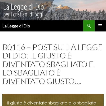
Vai
al
contenuto
Cerca
La Legge di Dio
MENU
PRINCI
B0116 – POST SULLA LEGGE
DI DIO: IL GIUSTO È
DIVENTATO SBAGLIATO E
LO SBAGLIATO È
DIVENTATO GIUSTO….