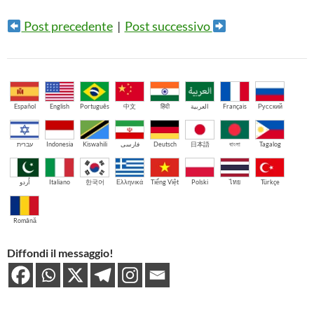
Post precedente
|
Post successivo
Español
English
Português
中文
हिंदी
العربية
Français
Русский
עברית
Indonesia
Kiswahili
فارسی
Deutsch
日本語
বাংলা
Tagalog
اُردو
Italiano
한국어
Ελληνικά
Tiếng Việt
Polski
ไทย
Türkçe
Română
Diffondi il messaggio!