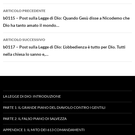
Navigazione
ARTICOLO PRECEDENTE
articolo
b0115 – Post sulla Legge di Dio: Quando Gesù disse a Nicodemo che
Dio ha tanto amato il mondo…
ARTICOLO SUCCESSIVO
b0117 – Post sulla Legge di Dio: L’obbedienza è tutto per Dio. Tutti
nella chiesa lo sanno e,…
LA LEGGE DI DIO: INTRODUZIONE
PARTE 1: IL GRANDE PIANO DEL DIAVOLO CONTRO I GENTILI
PARTE 2: IL FALSO PIANO DI SALVEZZA
APPENDICE 1: IL MITO DEI 613 COMANDAMENTI