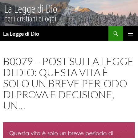
Vai
al
contenuto
Cerca
La Legge di Dio
MENU
PRINCI
B0079 – POST SULLA LEGGE
DI DIO: QUESTA VITA È
SOLO UN BREVE PERIODO
DI PROVA E DECISIONE,
UN…