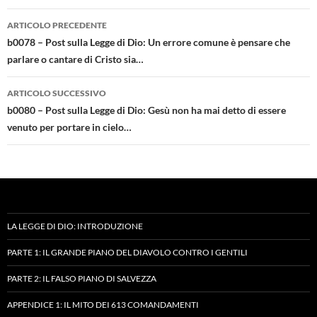
Navigazione
ARTICOLO PRECEDENTE
articolo
b0078 – Post sulla Legge di Dio: Un errore comune è pensare che
parlare o cantare di Cristo sia…
ARTICOLO SUCCESSIVO
b0080 – Post sulla Legge di Dio: Gesù non ha mai detto di essere
venuto per portare in cielo…
LA LEGGE DI DIO: INTRODUZIONE
PARTE 1: IL GRANDE PIANO DEL DIAVOLO CONTRO I GENTILI
PARTE 2: IL FALSO PIANO DI SALVEZZA
APPENDICE 1: IL MITO DEI 613 COMANDAMENTI