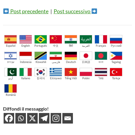
Post precedente
|
Post successivo
Español
English
Português
中文
हिंदी
العربية
Français
Русский
עברית
Indonesia
Kiswahili
فارسی
Deutsch
日本語
বাংলা
Tagalog
اُردو
Italiano
한국어
Ελληνικά
Tiếng Việt
Polski
ไทย
Türkçe
Română
Diffondi il messaggio!