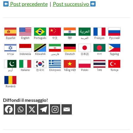
Post precedente
|
Post successivo
Español
English
Português
中文
हिंदी
العربية
Français
Русский
עברית
Indonesia
Kiswahili
فارسی
Deutsch
日本語
বাংলা
Tagalog
اُردو
Italiano
한국어
Ελληνικά
Tiếng Việt
Polski
ไทย
Türkçe
Română
Diffondi il messaggio!