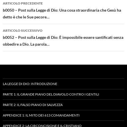
Navigazione
ARTICOLO PRECEDENTE
articolo
b0050 – Post sulla Legge di Dio: Una cosa straordinaria che Gesù ha
detto è che le Sue pecore…
ARTICOLO SUCCESSIVO
b0052 – Post sulla Legge di Dio: È impossibile essere santificati senza
obbedire a Dio. La parola…
LA LEGGE DI DIO: INTRODUZIONE
PARTE 1: IL GRANDE PIANO DEL DIAVOLO CONTRO I GENTILI
PARTE 2: IL FALSO PIANO DI SALVEZZA
APPENDICE 1: IL MITO DEI 613 COMANDAMENTI
APPENDICE 2: LA CIRCONCISIONE E IL CRISTIANO