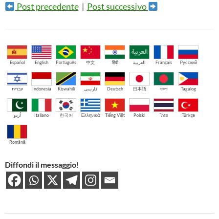
Post precedente
|
Post successivo
Español
English
Português
中文
हिंदी
العربية
Français
Русский
עברית
Indonesia
Kiswahili
فارسی
Deutsch
日本語
বাংলা
Tagalog
اُردو
Italiano
한국어
Ελληνικά
Tiếng Việt
Polski
ไทย
Türkçe
Română
Diffondi il messaggio!