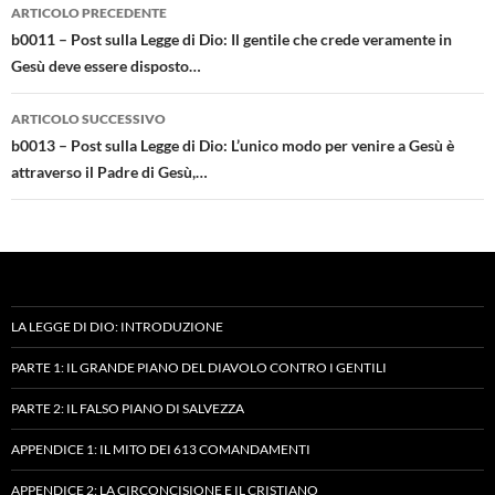
Navigazione
ARTICOLO PRECEDENTE
articolo
b0011 – Post sulla Legge di Dio: Il gentile che crede veramente in
Gesù deve essere disposto…
ARTICOLO SUCCESSIVO
b0013 – Post sulla Legge di Dio: L’unico modo per venire a Gesù è
attraverso il Padre di Gesù,…
LA LEGGE DI DIO: INTRODUZIONE
PARTE 1: IL GRANDE PIANO DEL DIAVOLO CONTRO I GENTILI
PARTE 2: IL FALSO PIANO DI SALVEZZA
APPENDICE 1: IL MITO DEI 613 COMANDAMENTI
APPENDICE 2: LA CIRCONCISIONE E IL CRISTIANO