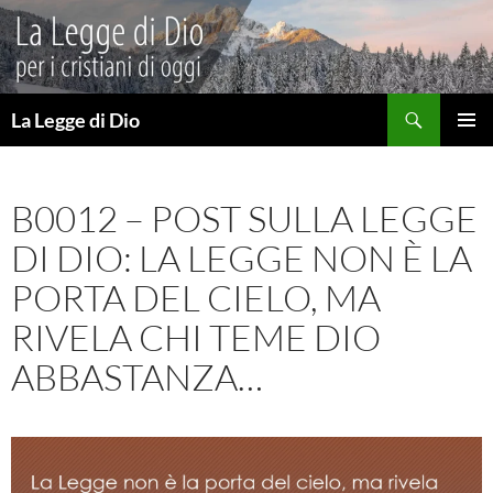
Vai
al
contenuto
Cerca
La Legge di Dio
MENU
PRINCI
B0012 – POST SULLA LEGGE
DI DIO: LA LEGGE NON È LA
PORTA DEL CIELO, MA
RIVELA CHI TEME DIO
ABBASTANZA…