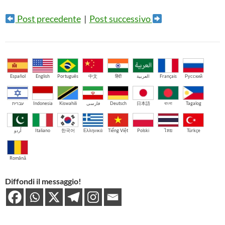
Post precedente
|
Post successivo
Español
English
Português
中文
हिंदी
العربية
Français
Русский
עברית
Indonesia
Kiswahili
فارسی
Deutsch
日本語
বাংলা
Tagalog
اُردو
Italiano
한국어
Ελληνικά
Tiếng Việt
Polski
ไทย
Türkçe
Română
Diffondi il messaggio!