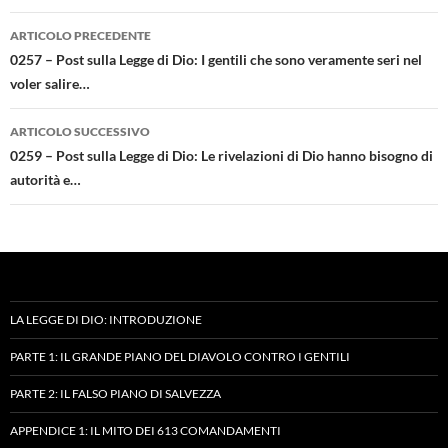
Navigazione
ARTICOLO PRECEDENTE
articolo
0257 – Post sulla Legge di Dio: I gentili che sono veramente seri nel
voler salire…
ARTICOLO SUCCESSIVO
0259 – Post sulla Legge di Dio: Le rivelazioni di Dio hanno bisogno di
autorità e…
LA LEGGE DI DIO: INTRODUZIONE
PARTE 1: IL GRANDE PIANO DEL DIAVOLO CONTRO I GENTILI
PARTE 2: IL FALSO PIANO DI SALVEZZA
APPENDICE 1: IL MITO DEI 613 COMANDAMENTI