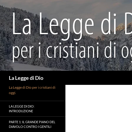
Vai
al
contenuto
Cerca
La Legge di Dio
La Legge di Dio per i cristiani di
oggi.
LA LEGGE DI DIO:
INTRODUZIONE
PARTE 1: IL GRANDE PIANO DEL
DIAVOLO CONTRO I GENTILI