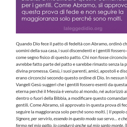
Quando Dio fece il patto di fedeltà con Abramo, ordinò che
uomini della sua casa, i suoi discendenti e i gentili fossero 
come segno fisico di questo patto. Chi non fosse circonci
avrebbe fatto parte del patto e sarebbe rimasto senza la 
divina promessa. Gesù, i suoi parenti, amici, apostoli e disc
erano circoncisi secondo questo ordine di Dio. In nessun 
Vangeli Gesù suggerì che i gentili fossero esenti da questa
eterna perché il Messia è venuto al mondo, né autorizzò 
dentro o fuori della Bibbia, a modificare questo comanda
gentili. Come Abramo, sii approvato in questa prova di fe
seguire la maggioranza solo perché sono molti. |
Il popolo 
Signore, per servirlo, essendo in questo modo suo servo… e ch
fermo nel mio patto, lo condurrò anche sul mio santo monte. (