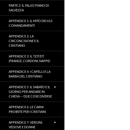
PARTE 2: IL FALSO PIANO DI
SALVEZZA
APPENDICE 1: IL MITO DEI 613
COMANDAMENTI
APPENDICE 2: LA
CIRCONCISIONE E IL
CRISTIANO
APPENDICE 3: IL TZITZIT
(FRANGE, CORDONI, NAPPE)
APPENDICE 4: I CAPELLI E LA
BARBA DEL CRISTIANO
APPENDICE 5: IL SABATO E IL
GIORNO PER ANDARE IN
CHIESA — DUE COSE DIVERSE
APPENDICE 6: LE CARNI
PROIBITE PER I CRISTIANI
APPENDICE 7: VERGINI,
VEDOVE E DONNE