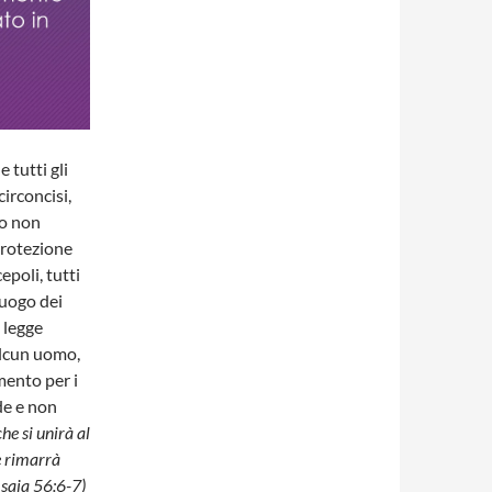
 tutti gli
circoncisi,
so non
protezione
epoli, tutti
luogo dei
 legge
alcun uomo,
mento per i
de e non
che si unirà al
e rimarrà
Isaia 56:6-7)