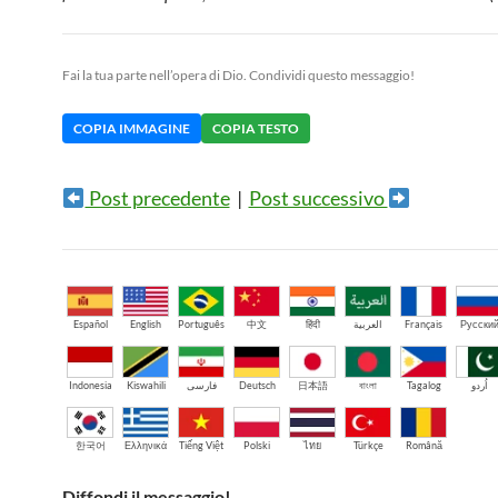
Fai la tua parte nell’opera di Dio. Condividi questo messaggio!
COPIA IMMAGINE
COPIA TESTO
Post precedente
|
Post successivo
Español
English
Português
中文
हिंदी
العربية
Français
Русски
Indonesia
Kiswahili
فارسی
Deutsch
日本語
বাংলা
Tagalog
اُردو
한국어
Ελληνικά
Tiếng Việt
Polski
ไทย
Türkçe
Română
Diffondi il messaggio!