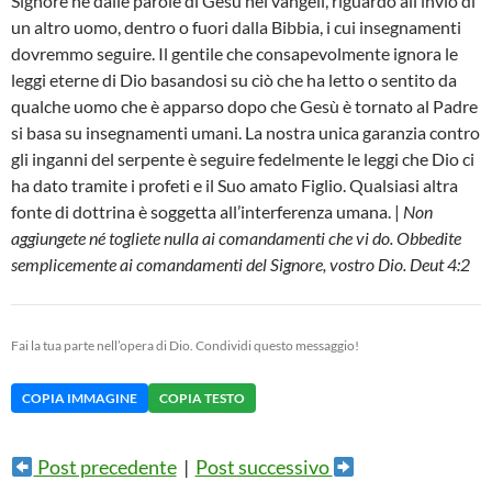
Signore né dalle parole di Gesù nei vangeli, riguardo all’invio di
un altro uomo, dentro o fuori dalla Bibbia, i cui insegnamenti
dovremmo seguire. Il gentile che consapevolmente ignora le
leggi eterne di Dio basandosi su ciò che ha letto o sentito da
qualche uomo che è apparso dopo che Gesù è tornato al Padre
si basa su insegnamenti umani. La nostra unica garanzia contro
gli inganni del serpente è seguire fedelmente le leggi che Dio ci
ha dato tramite i profeti e il Suo amato Figlio. Qualsiasi altra
fonte di dottrina è soggetta all’interferenza umana. |
Non
aggiungete né togliete nulla ai comandamenti che vi do. Obbedite
semplicemente ai comandamenti del Signore, vostro Dio. Deut 4:2
Fai la tua parte nell’opera di Dio. Condividi questo messaggio!
COPIA IMMAGINE
COPIA TESTO
Post precedente
|
Post successivo