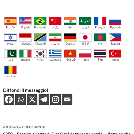
Español
English
Português
中文
हिंदी
العربية
Français
Русский
עברית
Indonesia
Kiswahili
فارسی
Deutsch
日本語
বাংলা
Tagalog
اُردو
Italiano
한국어
Ελληνικά
Tiếng Việt
Polski
ไทย
Türkçe
Română
Diffondi il messaggio!
Navigazione
ARTICOLO PRECEDENTE
0250 – Post sulla Legge di Dio: Ogni dottrina primaria — dottrine che