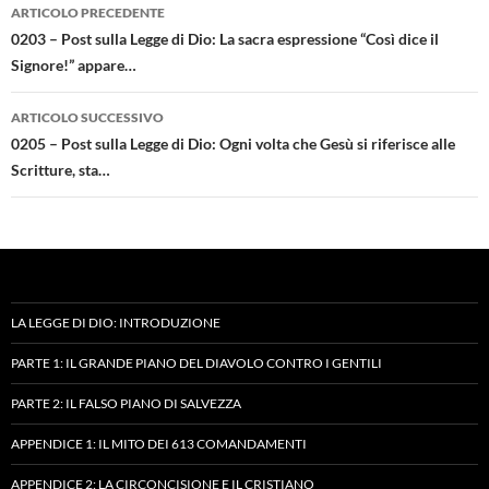
Navigazione
ARTICOLO PRECEDENTE
articolo
0203 – Post sulla Legge di Dio: La sacra espressione “Così dice il
Signore!” appare…
ARTICOLO SUCCESSIVO
0205 – Post sulla Legge di Dio: Ogni volta che Gesù si riferisce alle
Scritture, sta…
LA LEGGE DI DIO: INTRODUZIONE
PARTE 1: IL GRANDE PIANO DEL DIAVOLO CONTRO I GENTILI
PARTE 2: IL FALSO PIANO DI SALVEZZA
APPENDICE 1: IL MITO DEI 613 COMANDAMENTI
APPENDICE 2: LA CIRCONCISIONE E IL CRISTIANO