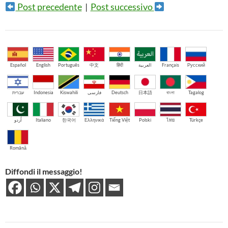
Post precedente
|
Post successivo
Español
English
Português
中文
हिंदी
العربية
Français
Русский
עברית
Indonesia
Kiswahili
فارسی
Deutsch
日本語
বাংলা
Tagalog
اُردو
Italiano
한국어
Ελληνικά
Tiếng Việt
Polski
ไทย
Türkçe
Română
Diffondi il messaggio!