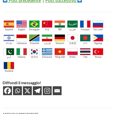
Post precedente
|
Post successivo
Español
English
Português
中文
हिंदी
العربية
Français
Русский
עברית
Indonesia
Kiswahili
فارسی
Deutsch
日本語
বাংলা
Tagalog
اُردو
Italiano
한국어
Ελληνικά
Tiếng Việt
Polski
ไทย
Türkçe
Română
Diffondi il messaggio!
Navigazione
ARTICOLO PRECEDENTE