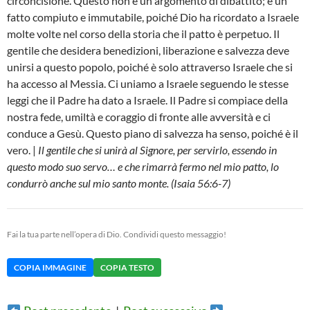
circoncisione. Questo non è un argomento di dibattito; è un
fatto compiuto e immutabile, poiché Dio ha ricordato a Israele
molte volte nel corso della storia che il patto è perpetuo. Il
gentile che desidera benedizioni, liberazione e salvezza deve
unirsi a questo popolo, poiché è solo attraverso Israele che si
ha accesso al Messia. Ci uniamo a Israele seguendo le stesse
leggi che il Padre ha dato a Israele. Il Padre si compiace della
nostra fede, umiltà e coraggio di fronte alle avversità e ci
conduce a Gesù. Questo piano di salvezza ha senso, poiché è il
vero. |
Il gentile che si unirà al Signore, per servirlo, essendo in
questo modo suo servo… e che rimarrà fermo nel mio patto, lo
condurrò anche sul mio santo monte. (Isaia 56:6-7)
Fai la tua parte nell’opera di Dio. Condividi questo messaggio!
COPIA IMMAGINE
COPIA TESTO