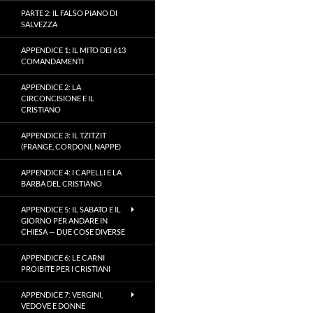
PARTE 2: IL FALSO PIANO DI
SALVEZZA
APPENDICE 1: IL MITO DEI 613
COMANDAMENTI
APPENDICE 2: LA
CIRCONCISIONE E IL
CRISTIANO
APPENDICE 3: IL TZITZIT
(FRANGE, CORDONI, NAPPE)
APPENDICE 4: I CAPELLI E LA
BARBA DEL CRISTIANO
APPENDICE 5: IL SABATO E IL
GIORNO PER ANDARE IN
CHIESA — DUE COSE DIVERSE
APPENDICE 6: LE CARNI
PROIBITE PER I CRISTIANI
APPENDICE 7: VERGINI,
VEDOVE E DONNE