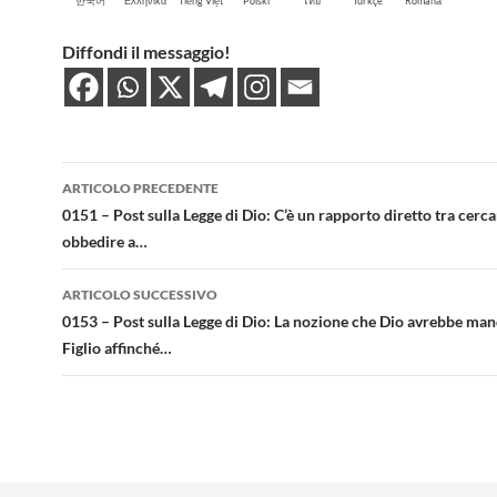
한국어
Ελληνικά
Tiếng Việt
Polski
ไทย
Türkçe
Română
Diffondi il messaggio!
Navigazione
ARTICOLO PRECEDENTE
articolo
0151 – Post sulla Legge di Dio: C’è un rapporto diretto tra cerca
obbedire a…
ARTICOLO SUCCESSIVO
0153 – Post sulla Legge di Dio: La nozione che Dio avrebbe ma
Figlio affinché…