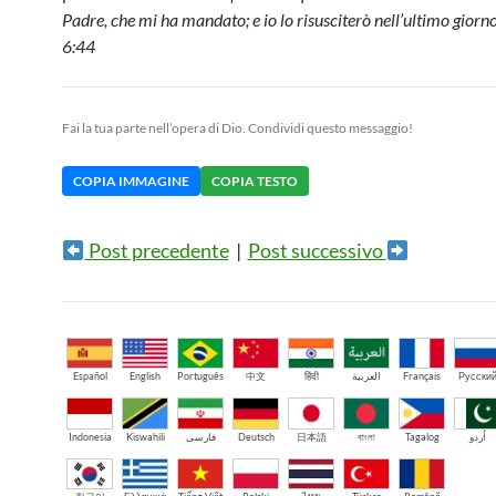
Padre, che mi ha mandato; e io lo risusciterò nell’ultimo giorn
6:44
Fai la tua parte nell’opera di Dio. Condividi questo messaggio!
COPIA IMMAGINE
COPIA TESTO
Post precedente
|
Post successivo
Español
English
Português
中文
हिंदी
العربية
Français
Русски
Indonesia
Kiswahili
فارسی
Deutsch
日本語
বাংলা
Tagalog
اُردو