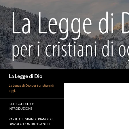
Vai
al
contenuto
Cerca
La Legge di Dio
La Legge di Dio per i cristiani di
oggi.
LA LEGGE DI DIO:
INTRODUZIONE
PARTE 1: IL GRANDE PIANO DEL
DIAVOLO CONTRO I GENTILI