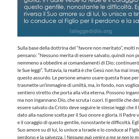
Sulla base della dottrina del “favore non meritato”, molti n
pensano: ”Nessuno merita di essere salvato, quindi non 
nemmeno a obbedire ai comandamenti di Dio; continuerò
le Sue leggi”. Tuttavia, la realtà è che Gesù non ha mai ins
questo assurdo. Le persone amano usare questa frase pe
trasmette un’immagine di umiltà, ma, in fondo, non voglion
sentiero stretto che porta alla vita eterna. Possono inganna
ma non ingannano Dio, che scruta i cuori. Il gentile che de
essere salvato da Cristo deve seguire le stesse leggi che il
dato alla nazione scelta per il Suo onore e gloria. Il Padre 
e il coraggio di questo gentile, nonostante le difficoltà. Egli
Suo amore su di lui, lo unisce a Israele e lo conduce al Figlio
perdono e la salvezza. |
Nessuno può venire a me se non lo m