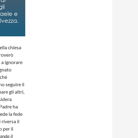
ella chiesa
proverò
 a ignorare
egnato
rché
o seguire il
re gli altri,
sidera
 Padre ha
vede la fede
 riversa il
 per il
anda il