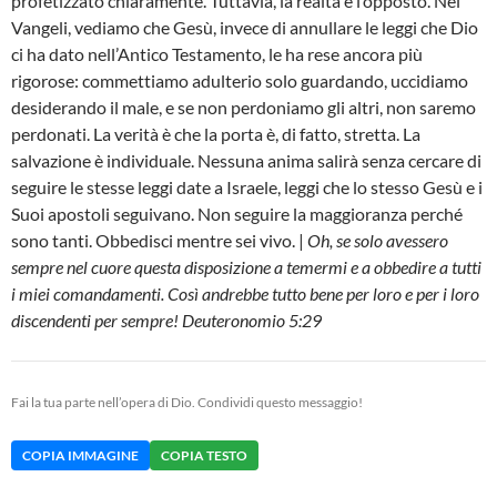
profetizzato chiaramente. Tuttavia, la realtà è l’opposto. Nei
Vangeli, vediamo che Gesù, invece di annullare le leggi che Dio
ci ha dato nell’Antico Testamento, le ha rese ancora più
rigorose: commettiamo adulterio solo guardando, uccidiamo
desiderando il male, e se non perdoniamo gli altri, non saremo
perdonati. La verità è che la porta è, di fatto, stretta. La
salvazione è individuale. Nessuna anima salirà senza cercare di
seguire le stesse leggi date a Israele, leggi che lo stesso Gesù e i
Suoi apostoli seguivano. Non seguire la maggioranza perché
sono tanti. Obbedisci mentre sei vivo. |
Oh, se solo avessero
sempre nel cuore questa disposizione a temermi e a obbedire a tutti
i miei comandamenti. Così andrebbe tutto bene per loro e per i loro
discendenti per sempre! Deuteronomio 5:29
Fai la tua parte nell’opera di Dio. Condividi questo messaggio!
COPIA IMMAGINE
COPIA TESTO