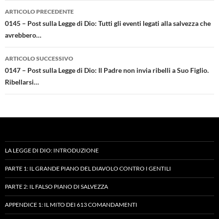
Navigazione
ARTICOLO PRECEDENTE
articolo
0145 – Post sulla Legge di Dio: Tutti gli eventi legati alla salvezza che
avrebbero…
ARTICOLO SUCCESSIVO
0147 – Post sulla Legge di Dio: Il Padre non invia ribelli a Suo Figlio.
Ribellarsi…
LA LEGGE DI DIO: INTRODUZIONE
PARTE 1: IL GRANDE PIANO DEL DIAVOLO CONTRO I GENTILI
PARTE 2: IL FALSO PIANO DI SALVEZZA
APPENDICE 1: IL MITO DEI 613 COMANDAMENTI