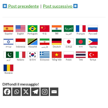
Post precedente
|
Post successivo
Español
English
Português
中文
हिंदी
العربية
Français
Русский
עברית
Indonesia
Kiswahili
فارسی
Deutsch
日本語
বাংলা
Tagalog
اُردو
Italiano
한국어
Ελληνικά
Tiếng Việt
Polski
ไทย
Türkçe
Română
Diffondi il messaggio!