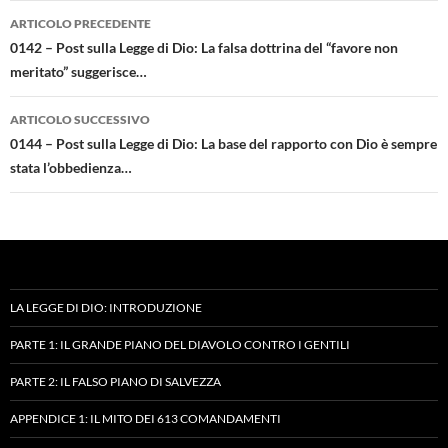
Navigazione
ARTICOLO PRECEDENTE
articolo
0142 – Post sulla Legge di Dio: La falsa dottrina del “favore non
meritato” suggerisce…
ARTICOLO SUCCESSIVO
0144 – Post sulla Legge di Dio: La base del rapporto con Dio è sempre
stata l’obbedienza…
LA LEGGE DI DIO: INTRODUZIONE
PARTE 1: IL GRANDE PIANO DEL DIAVOLO CONTRO I GENTILI
PARTE 2: IL FALSO PIANO DI SALVEZZA
APPENDICE 1: IL MITO DEI 613 COMANDAMENTI