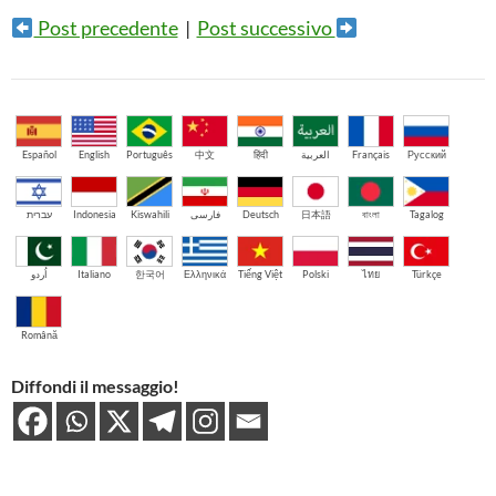
Post precedente
|
Post successivo
Español
English
Português
中文
हिंदी
العربية
Français
Русский
עברית
Indonesia
Kiswahili
فارسی
Deutsch
日本語
বাংলা
Tagalog
اُردو
Italiano
한국어
Ελληνικά
Tiếng Việt
Polski
ไทย
Türkçe
Română
Diffondi il messaggio!