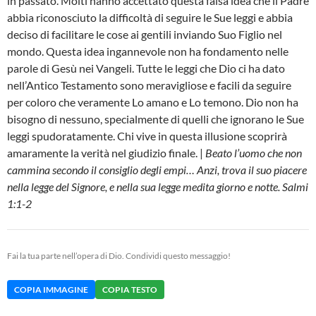
in passato. Molti hanno accettato questa falsa idea che il Padre
abbia riconosciuto la difficoltà di seguire le Sue leggi e abbia
deciso di facilitare le cose ai gentili inviando Suo Figlio nel
mondo. Questa idea ingannevole non ha fondamento nelle
parole di Gesù nei Vangeli. Tutte le leggi che Dio ci ha dato
nell’Antico Testamento sono meravigliose e facili da seguire
per coloro che veramente Lo amano e Lo temono. Dio non ha
bisogno di nessuno, specialmente di quelli che ignorano le Sue
leggi spudoratamente. Chi vive in questa illusione scoprirà
amaramente la verità nel giudizio finale. |
Beato l’uomo che non
cammina secondo il consiglio degli empi… Anzi, trova il suo piacere
nella legge del Signore, e nella sua legge medita giorno e notte. Salmi
1:1-2
Fai la tua parte nell’opera di Dio. Condividi questo messaggio!
COPIA IMMAGINE
COPIA TESTO