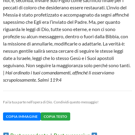
noi, e, seconda, inviare Suo Figlio come sacrificio finale per i
peccati di coloro che desiderano essere restaurati. L’invio del
Messia è stato profetizzato e accompagnato da segni affinché
sapessimo che Egli era l’inviato del Padre. Ma, per quanto
riguarda le leggi di Dio, tutte sono eterne, e non ci sono
profezie su alcun messaggero, dentro o fuori dalla Bibbia, con
la missione di annullarle, modificarle o adattarle. La verità è:
nessun gentile salirà senza cercare di seguire le stesse leggi
date a Israele, leggi che lo stesso Gesù e i Suoi apostoli
seguivano. Non seguire la maggioranza solo perché sono tanti.
|
Hai ordinato i tuoi comandamenti, affinché li osserviamo
scrupolosamente. Salmi 119:4
Fai la tua parte nell’opera di Dio. Condividi questo messaggio!
COPIA IMMAGINE
COPIA TESTO