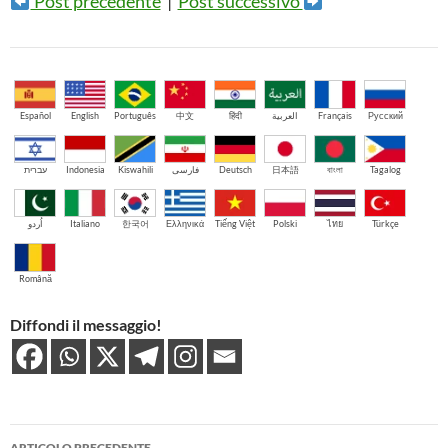
Post precedente
|
Post successivo
Español
English
Português
中文
हिंदी
العربية
Français
Русский
עברית
Indonesia
Kiswahili
فارسی
Deutsch
日本語
বাংলা
Tagalog
اُردو
Italiano
한국어
Ελληνικά
Tiếng Việt
Polski
ไทย
Türkçe
Română
Diffondi il messaggio!
Navigazione
ARTICOLO PRECEDENTE