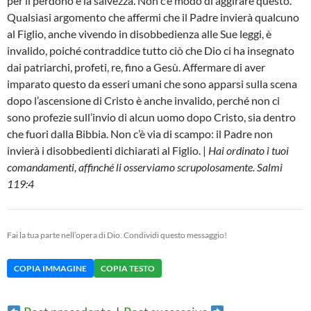
per il perdono e la salvezza. Non c’è modo di aggirare questo.
Qualsiasi argomento che affermi che il Padre invierà qualcuno
al Figlio, anche vivendo in disobbedienza alle Sue leggi, è
invalido, poiché contraddice tutto ciò che Dio ci ha insegnato
dai patriarchi, profeti, re, fino a Gesù. Affermare di aver
imparato questo da esseri umani che sono apparsi sulla scena
dopo l’ascensione di Cristo è anche invalido, perché non ci
sono profezie sull’invio di alcun uomo dopo Cristo, sia dentro
che fuori dalla Bibbia. Non c’è via di scampo: il Padre non
invierà i disobbedienti dichiarati al Figlio. |
Hai ordinato i tuoi
comandamenti, affinché li osserviamo scrupolosamente. Salmi
119:4
Fai la tua parte nell’opera di Dio. Condividi questo messaggio!
COPIA IMMAGINE
COPIA TESTO