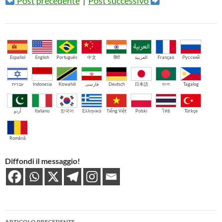
Post precedente
|
Post successivo
Español
English
Português
中文
हिंदी
العربية
Français
Русский
עברית
Indonesia
Kiswahili
فارسی
Deutsch
日本語
বাংলা
Tagalog
اُردو
Italiano
한국어
Ελληνικά
Tiếng Việt
Polski
ไทย
Türkçe
Română
Diffondi il messaggio!
Navigazione
ARTICOLO PRECEDENTE