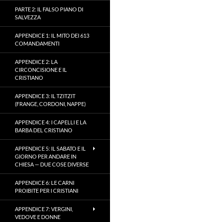
PARTE 2: IL FALSO PIANO DI
SALVEZZA
APPENDICE 1: IL MITO DEI 613
COMANDAMENTI
APPENDICE 2: LA
CIRCONCISIONE E IL
CRISTIANO
APPENDICE 3: IL TZITZIT
(FRANGE, CORDONI, NAPPE)
APPENDICE 4: I CAPELLI E LA
BARBA DEL CRISTIANO
APPENDICE 5: IL SABATO E IL
GIORNO PER ANDARE IN
CHIESA — DUE COSE DIVERSE
APPENDICE 6: LE CARNI
PROIBITE PER I CRISTIANI
APPENDICE 7: VERGINI,
VEDOVE E DONNE