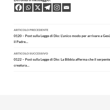
Navigazione
ARTICOLO PRECEDENTE
articolo
0120 – Post sulla Legge di Dio: L’unico modo per arrivare a Gesù
il Padre…
ARTICOLO SUCCESSIVO
0122 – Post sulla Legge di Dio: La Bibbia afferma che il serpente
creatura…