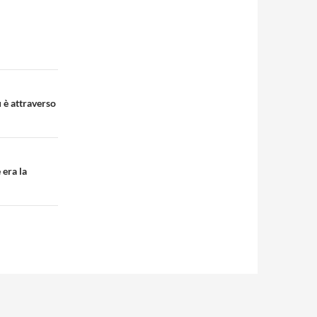
 è attraverso
 era la