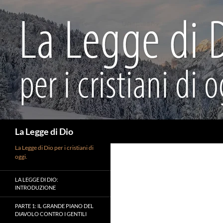
Vai
al
contenuto
Cerca
La Legge di Dio
La Legge di Dio per i cristiani di
oggi.
LA LEGGE DI DIO:
INTRODUZIONE
PARTE 1: IL GRANDE PIANO DEL
DIAVOLO CONTRO I GENTILI