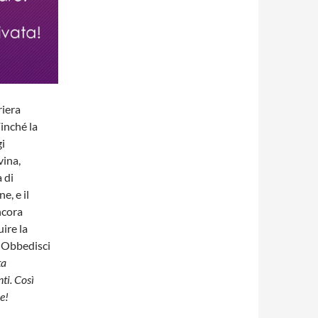
riera
Finché la
gi
vina,
a di
e, e il
ncora
ire la
! Obbedisci
ta
ti. Così
e!