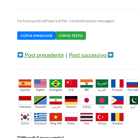
Fai la tua parte nell’opera di Dio. Condividi questo messaggio!
COPIA IMMAGINE
COPIA TESTO
Post precedente
|
Post successivo
Español
English
Português
中文
हिंदी
العربية
Français
Русски
Indonesia
Kiswahili
فارسی
Deutsch
日本語
বাংলা
Tagalog
اُردو
한국어
Ελληνικά
Tiếng Việt
Polski
ไทย
Türkçe
Română
Diffondi il messaggio!