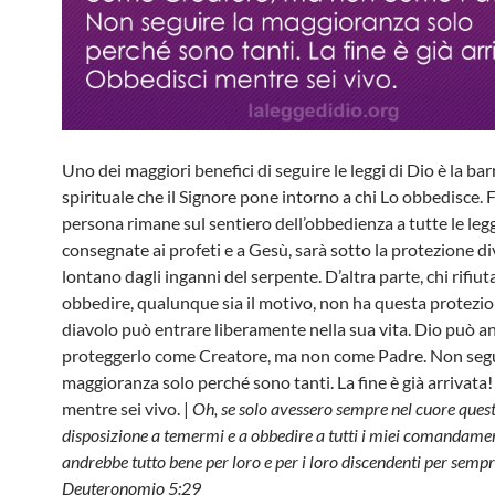
Uno dei maggiori benefici di seguire le leggi di Dio è la bar
spirituale che il Signore pone intorno a chi Lo obbedisce. 
persona rimane sul sentiero dell’obbedienza a tutte le leg
consegnate ai profeti e a Gesù, sarà sotto la protezione di
lontano dagli inganni del serpente. D’altra parte, chi rifiut
obbedire, qualunque sia il motivo, non ha questa protezion
diavolo può entrare liberamente nella sua vita. Dio può a
proteggerlo come Creatore, ma non come Padre. Non segu
maggioranza solo perché sono tanti. La fine è già arrivata
mentre sei vivo. |
Oh, se solo avessero sempre nel cuore ques
disposizione a temermi e a obbedire a tutti i miei comandamen
andrebbe tutto bene per loro e per i loro discendenti per sempr
Deuteronomio 5:29