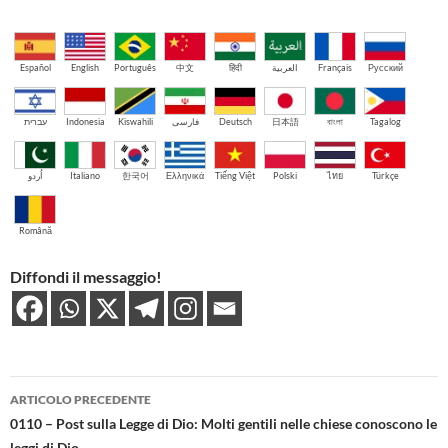
Español
English
Português
中文
हिंदी
العربية
Français
Русский
עברית
Indonesia
Kiswahili
فارسی
Deutsch
日本語
বাংলা
Tagalog
اُردو
Italiano
한국어
Ελληνικά
Tiếng Việt
Polski
ไทย
Türkçe
Română
Diffondi il messaggio!
Navigazione
ARTICOLO PRECEDENTE
articolo
0110 – Post sulla Legge di Dio: Molti gentili nelle chiese conoscono le
leggi di Dio…