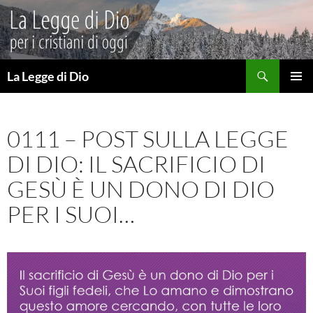
Vai
al
contenuto
Cerca
La Legge di Dio
MENU
PRINCI
0111 – POST SULLA LEGGE
DI DIO: IL SACRIFICIO DI
GESÙ È UN DONO DI DIO
PER I SUOI…