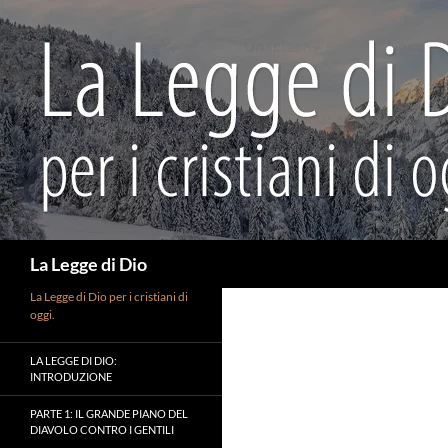
Vai
al
contenuto
Cerca
La Legge di Dio
La Legge di Dio per i cristiani di
oggi.
LA LEGGE DI DIO:
INTRODUZIONE
PARTE 1: IL GRANDE PIANO DEL
DIAVOLO CONTRO I GENTILI