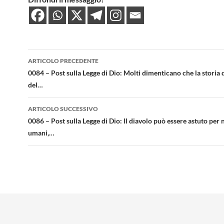
Navigazione
ARTICOLO PRECEDENTE
articolo
0084 – Post sulla Legge di Dio: Molti dimenticano che la storia 
del…
ARTICOLO SUCCESSIVO
0086 – Post sulla Legge di Dio: Il diavolo può essere astuto per n
umani,…