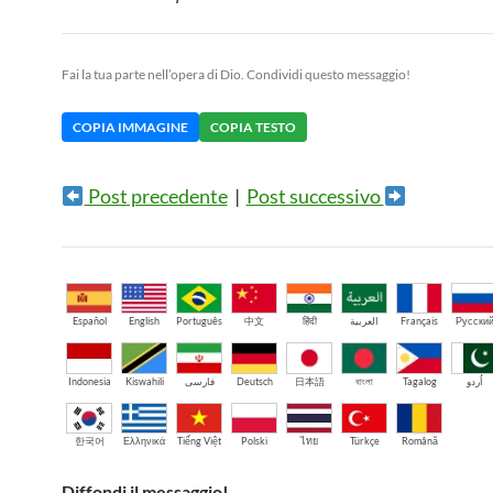
Fai la tua parte nell’opera di Dio. Condividi questo messaggio!
COPIA IMMAGINE
COPIA TESTO
Post precedente
|
Post successivo
Español
English
Português
中文
हिंदी
العربية
Français
Русски
Indonesia
Kiswahili
فارسی
Deutsch
日本語
বাংলা
Tagalog
اُردو
한국어
Ελληνικά
Tiếng Việt
Polski
ไทย
Türkçe
Română
Diffondi il messaggio!