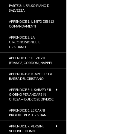
PARTE 2: IL FALSO PIANO DI
SALVEZZA
APPENDICE 1: IL MITO DEI 613
COMANDAMENTI
APPENDICE 2: LA
CIRCONCISIONE E IL
CRISTIANO
APPENDICE 3: IL TZITZIT
(FRANGE, CORDONI, NAPPE)
APPENDICE 4: I CAPELLI E LA
BARBA DEL CRISTIANO
APPENDICE 5: IL SABATO E IL
GIORNO PER ANDARE IN
CHIESA — DUE COSE DIVERSE
APPENDICE 6: LE CARNI
PROIBITE PER I CRISTIANI
APPENDICE 7: VERGINI,
VEDOVE E DONNE