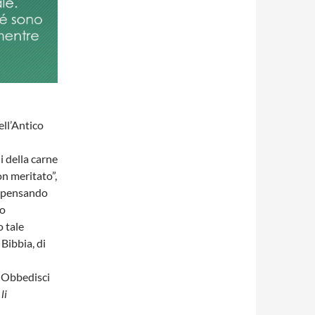
ell’Antico
i della carne
on meritato”,
, pensando
no
 tale
Bibbia, di
! Obbedisci
li