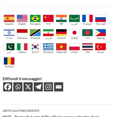
Español
English
Português
中文
हिंदी
العربية
Français
Русский
עברית
Indonesia
Kiswahili
فارسی
Deutsch
日本語
বাংলা
Tagalog
اُردو
Italiano
한국어
Ελληνικά
Tiếng Việt
Polski
ไทย
Türkçe
Română
Diffondi il messaggio!
Navigazione
ARTICOLO PRECEDENTE
0077 – Post sulla Legge di Dio: Dio ha sempre chiarito che la