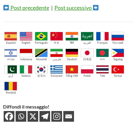
Post precedente
|
Post successivo
Español
English
Português
中文
हिंदी
العربية
Français
Русский
עברית
Indonesia
Kiswahili
فارسی
Deutsch
日本語
বাংলা
Tagalog
اُردو
Italiano
한국어
Ελληνικά
Tiếng Việt
Polski
ไทย
Türkçe
Română
Diffondi il messaggio!