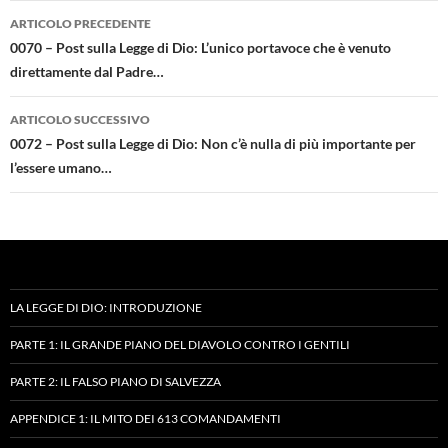
Navigazione
ARTICOLO PRECEDENTE
articolo
0070 – Post sulla Legge di Dio: L’unico portavoce che è venuto
direttamente dal Padre…
ARTICOLO SUCCESSIVO
0072 – Post sulla Legge di Dio: Non c’è nulla di più importante per
l’essere umano…
LA LEGGE DI DIO: INTRODUZIONE
PARTE 1: IL GRANDE PIANO DEL DIAVOLO CONTRO I GENTILI
PARTE 2: IL FALSO PIANO DI SALVEZZA
APPENDICE 1: IL MITO DEI 613 COMANDAMENTI