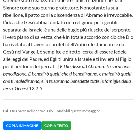
sarebbe stato realizzato. Israele è l’unica nazione che ha il
Signore come suo eterno protettore. Nonostante la sua
ribellione, il patto con la discendenza di Abramo è irrevocabile.
L’idea che Gesù abbia fondato una religione per i gentili,
separata da Israele, è una delle bugie più riuscite del serpente.
Il vero piano di salvezza, che è in totale accordo con ciò che Dio
ha rivelato attraverso i profeti dell’Antico Testamento e da
Gesù nei Vangeli, è semplice e diretto: cerca di essere fedele
alle leggi del Padre, ed Egli ti unirà a Israele e ti invierà al Figlio
per il perdono dei peccati. |
E Dio disse ad Abramo: Tu sarai una
benedizione. E benedirò quelli che ti benediranno, e maledirò quelli
che ti malediranno; e in te saranno benedette tutte le famiglie della
terra. Genesi 12:2-3
Fai la tua parte nell’opera di Dio. Condividi questo messaggio!
COPIA IMMAGINE
COPIA TESTO