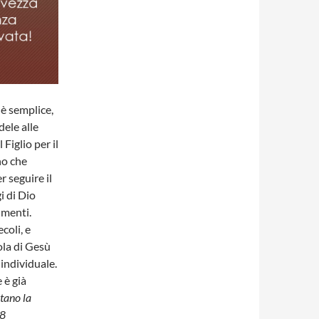
 è semplice,
dele alle
 Figlio per il
no che
r seguire il
i di Dio
 menti.
coli, e
ola di Gesù
individuale.
 è già
tano la
28