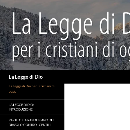
Vai
al
contenuto
Cerca
La Legge di Dio
La Legge di Dio per i cristiani di
oggi.
LA LEGGE DI DIO:
INTRODUZIONE
PARTE 1: IL GRANDE PIANO DEL
DIAVOLO CONTRO I GENTILI