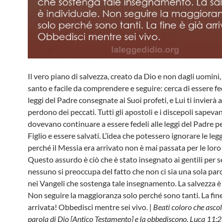
Il vero piano di salvezza, creato da Dio e non dagli uomini,
santo e facile da comprendere e seguire: cerca di essere fe
leggi del Padre consegnate ai Suoi profeti, e Lui ti invierà al
perdono dei peccati. Tutti gli apostoli e i discepoli sapeva
dovevano continuare a essere fedeli alle leggi del Padre pe
Figlio e essere salvati. L’idea che potessero ignorare le legg
perché il Messia era arrivato non è mai passata per le loro
Questo assurdo è ciò che è stato insegnato ai gentili per se
nessuno si preoccupa del fatto che non ci sia una sola par
nei Vangeli che sostenga tale insegnamento. La salvezza è 
Non seguire la maggioranza solo perché sono tanti. La fine
arrivata! Obbedisci mentre sei vivo. |
Beati coloro che ascol
parola di Dio [Antico Testamento] e la obbediscono. Luca 11: