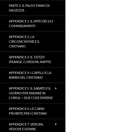
PARTE 2: IL FALSO PIANO DI
SALVEZZA
APPENDICE 1: IL MITO DEI 613
COMANDAMENTI
APPENDICE 2: LA
CIRCONCISIONE E IL
CRISTIANO
APPENDICE 3: IL TZITZIT
(FRANGE, CORDONI, NAPPE)
APPENDICE 4: I CAPELLI E LA
BARBA DEL CRISTIANO
APPENDICE 5: IL SABATO E IL
GIORNO PER ANDARE IN
CHIESA — DUE COSE DIVERSE
APPENDICE 6: LE CARNI
PROIBITE PER I CRISTIANI
APPENDICE 7: VERGINI,
VEDOVE E DONNE