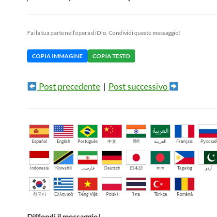
Fai la tua parte nell’opera di Dio. Condividi questo messaggio!
COPIA IMMAGINE
COPIA TESTO
Post precedente
|
Post successivo
Español
English
Português
中文
हिंदी
العربية
Français
Русски
Indonesia
Kiswahili
فارسی
Deutsch
日本語
বাংলা
Tagalog
اُردو
한국어
Ελληνικά
Tiếng Việt
Polski
ไทย
Türkçe
Română
Diffondi il messaggio!