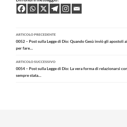
Navigazione
ARTICOLO PRECEDENTE
articolo
0052 – Post sulla Legge di Dio: Quando Gesù inviò gli apostoli a
per fare…
ARTICOLO SUCCESSIVO
0054 – Post sulla Legge di Dio: La vera forma di relazionarsi co
sempre stata…