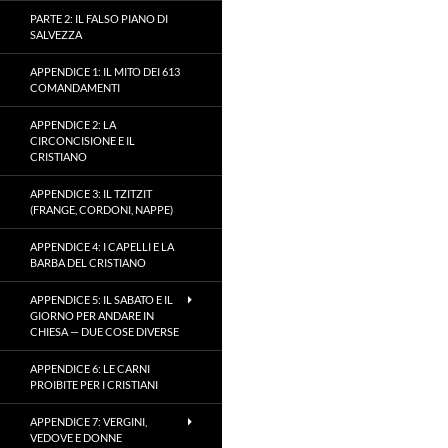
PARTE 2: IL FALSO PIANO DI
SALVEZZA
APPENDICE 1: IL MITO DEI 613
COMANDAMENTI
APPENDICE 2: LA
CIRCONCISIONE E IL
CRISTIANO
APPENDICE 3: IL TZITZIT
(FRANGE, CORDONI, NAPPE)
APPENDICE 4: I CAPELLI E LA
BARBA DEL CRISTIANO
APPENDICE 5: IL SABATO E IL
GIORNO PER ANDARE IN
CHIESA — DUE COSE DIVERSE
APPENDICE 6: LE CARNI
PROIBITE PER I CRISTIANI
APPENDICE 7: VERGINI,
VEDOVE E DONNE