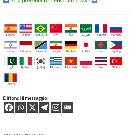
Post precedente
|
Post successivo
Español
English
Português
中文
हिंदी
العربية
Français
Русский
עברית
Indonesia
Kiswahili
فارسی
Deutsch
日本語
বাংলা
Tagalog
اُردو
Italiano
한국어
Ελληνικά
Tiếng Việt
Polski
ไทย
Türkçe
Română
Diffondi il messaggio!
Navigazione
ARTICOLO PRECEDENTE