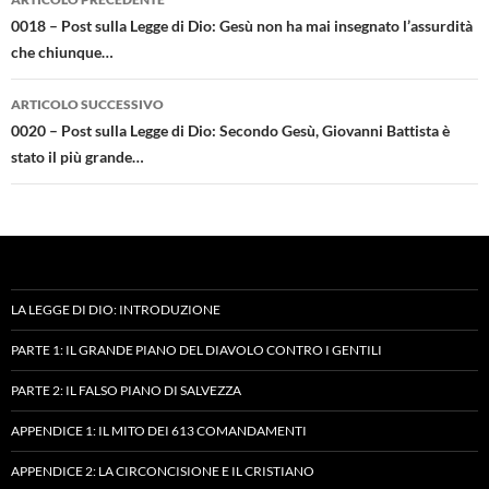
articolo
0018 – Post sulla Legge di Dio: Gesù non ha mai insegnato l’assurdità
che chiunque…
ARTICOLO SUCCESSIVO
0020 – Post sulla Legge di Dio: Secondo Gesù, Giovanni Battista è
stato il più grande…
LA LEGGE DI DIO: INTRODUZIONE
PARTE 1: IL GRANDE PIANO DEL DIAVOLO CONTRO I GENTILI
PARTE 2: IL FALSO PIANO DI SALVEZZA
APPENDICE 1: IL MITO DEI 613 COMANDAMENTI
APPENDICE 2: LA CIRCONCISIONE E IL CRISTIANO